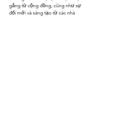
gắng từ cộng đồng, cũng như sự 
đổi mới và sáng tạo từ các nhà 
nông và chủ vườn, sẽ là chìa khóa 
quan trọng để thúc đẩy ngành trồng 
mai ngày càng phát triển và bền 
vững hơn trong tương lai.
Bạn đang tìm kiếm 
địa chỉ lấy sỉ mai 
vàng bán tết
 phục vụ nhu cầu kinh 
doanh trong dịp Tết?Chú Ý:Việc đặt 
hàng sỉ từ Vườn Mai Hoàng Long 
không chỉ mang lại cho bạn những 
cây mai vàng đẹp mắt, mà còn là cơ 
hội tuyệt vời để làm phong phú 
thêm dòng sản phẩm của bạn trong 
mùa Tết sắp tới.Với Vườn Mai 
Hoàng Long, mỗi cây mai không chỉ 
là sản phẩm, mà còn là tình cảm và 
nghệ thuật, hứa hẹn đem lại sự hài 