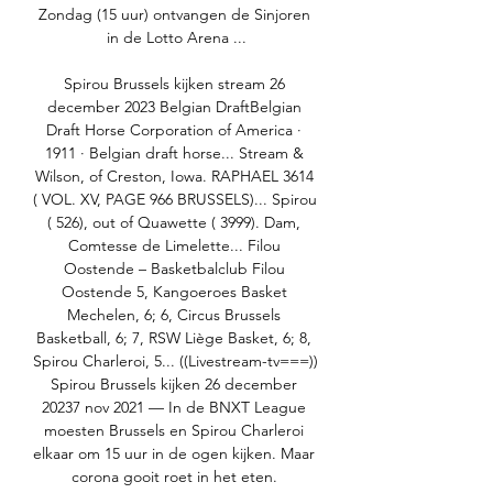
Zondag (15 uur) ontvangen de Sinjoren 
in de Lotto Arena ...

Spirou Brussels kijken stream 26 
december 2023 Belgian DraftBelgian 
Draft Horse Corporation of America · 
1911 · ‎Belgian draft horse... Stream & 
Wilson, of Creston, Iowa. RAPHAEL 3614 
( VOL. XV, PAGE 966 BRUSSELS)... Spirou 
( 526), out of Quawette ( 3999). Dam, 
Comtesse de Limelette... Filou 
Oostende – Basketbalclub Filou 
Oostende 5, Kangoeroes Basket 
Mechelen, 6; 6, Circus Brussels 
Basketball, 6; 7, RSW Liège Basket, 6; 8, 
Spirou Charleroi, 5... ((Livestream-tv===)) 
Spirou Brussels kijken 26 december 
20237 nov 2021 — In de BNXT League 
moesten Brussels en Spirou Charleroi 
elkaar om 15 uur in de ogen kijken. Maar 
corona gooit roet in het eten. 
