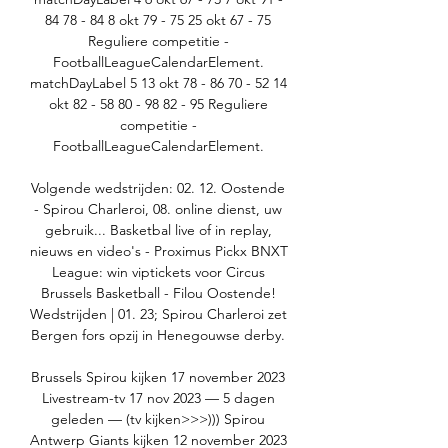
84 78 - 84 8 okt 79 - 75 25 okt 67 - 75 
Reguliere competitie - 
FootballLeagueCalendarElement. 
matchDayLabel 5 13 okt 78 - 86 70 - 52 14 
okt 82 - 58 80 - 98 82 - 95 Reguliere 
competitie - 
FootballLeagueCalendarElement. 

Volgende wedstrijden: 02. 12. Oostende 
- Spirou Charleroi, 08. online dienst, uw 
gebruik... Basketbal live of in replay, 
nieuws en video's - Proximus Pickx BNXT 
League: win viptickets voor Circus 
Brussels Basketball - Filou Oostende! 
Wedstrijden | 01. 23; Spirou Charleroi zet 
Bergen fors opzij in Henegouwse derby. 

Brussels Spirou kijken 17 november 2023 
Livestream-tv 17 nov 2023 — 5 dagen 
geleden — (tv kijken>>>))) Spirou 
Antwerp Giants kijken 12 november 2023 