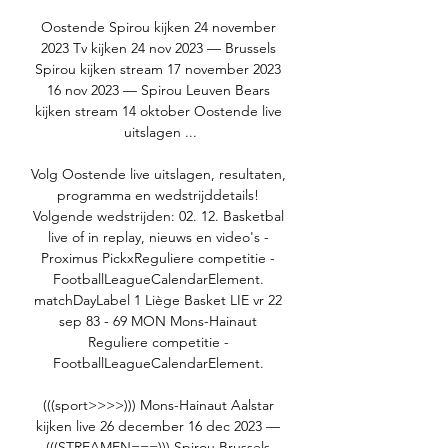
Oostende Spirou kijken 24 november 
2023 Tv kijken 24 nov 2023 — Brussels 
Spirou kijken stream 17 november 2023 
16 nov 2023 — Spirou Leuven Bears 
kijken stream 14 oktober Oostende live 
uitslagen ...

Volg Oostende live uitslagen, resultaten, 
programma en wedstrijddetails! 
Volgende wedstrijden: 02. 12. Basketbal 
live of in replay, nieuws en video's - 
Proximus PickxReguliere competitie - 
FootballLeagueCalendarElement. 
matchDayLabel 1 Liège Basket LIE vr 22 
sep 83 - 69 MON Mons-Hainaut 
Reguliere competitie - 
FootballLeagueCalendarElement. 

(((sport>>>>))) Mons-Hainaut Aalstar 
kijken live 26 december 16 dec 2023 — 
(((STREAMEN===))) Spirou Brussels 