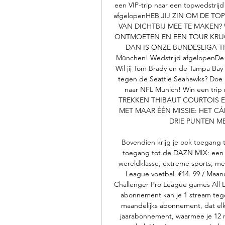
een VIP-trip naar een topwedstrijd
afgelopenHEB JIJ ZIN OM DE T
VAN DICHTBIJ MEE TE MAKEN?
ONTMOETEN EN EEN TOUR KRIJ
DAN IS ONZE BUNDESLIGA TRIP
München! Wedstrijd afgelopenDe 
Wil jij Tom Brady en de Tampa Bay 
tegen de Seattle Seahawks? Doe m
naar NFL Munich! Win een trip
TREKKEN THIBAUT COURTOIS 
MET MAAR ÉÉN MISSIE: HET C
DRIE PUNTEN M
Bovendien krijg je ook toegang t
toegang tot de DAZN MIX: een i
wereldklasse, extreme sports, m
League voetbal. €14. 99 / Maand
Challenger Pro League games All 
abonnement kan je 1 stream tegeli
maandelijks abonnement, dat elk
jaarabonnement, waarmee je 12 