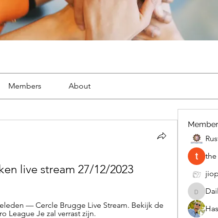
Members
About
Member
Rus
the
ken live stream 27/12/2023
jiop
Dai
DailyMo
leden — Cercle Brugge Live Stream. Bekijk de 
Has
o League Je zal verrast zijn.