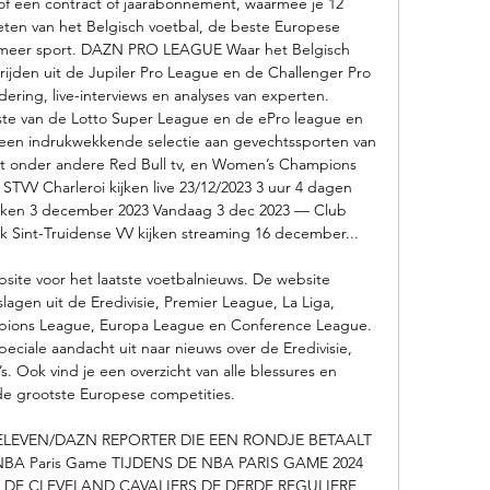
f een contract of jaarabonnement, waarmee je 12 
en van het Belgisch voetbal, de beste Europese 
 meer sport. DAZN PRO LEAGUE Waar het Belgisch 
trijden uit de Jupiler Pro League en de Challenger Pro 
ring, live-interviews en analyses van experten. 
ste van de Lotto Super League en de ePro league en 
een indrukwekkende selectie aan gevechtssporten van 
et onder andere Red Bull tv, en Women’s Champions 
STVV Charleroi kijken live 23/12/2023 3 uur 4 dagen 
ken 3 december 2023 Vandaag 3 dec 2023 — Club 
int-Truidense VV kijken streaming 16 december... 

ite voor het laatste voetbalnieuws. De website 
lagen uit de Eredivisie, Premier League, La Liga, 
mpions League, Europa League en Conference League. 
peciale aandacht uit naar nieuws over de Eredivisie, 
’s. Ook vind je een overzicht van alle blessures en 
de grootste Europese competities. 

ELEVEN/DAZN REPORTER DIE EEN RONDJE BETAALT 
BA Paris Game TIJDENS DE NBA PARIS GAME 2024 
DE CLEVELAND CAVALIERS DE DERDE REGULIERE 