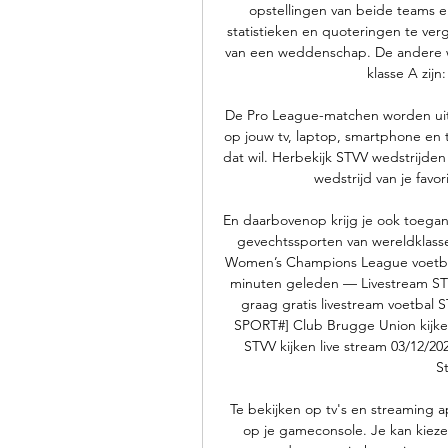
opstellingen van beide teams en
statistieken en quoteringen te verg
van een weddenschap. De andere w
klasse A zijn
De Pro League-matchen worden uit
op jouw tv, laptop, smartphone en t
dat wil. Herbekijk STVV wedstrijden 
wedstrijd van je favor
En daarbovenop krijg je ook toega
gevechtssporten van wereldklasse
Women’s Champions League voetbal
minuten geleden — Livestream STV
graag gratis livestream voetbal S
SPORT#] Club Brugge Union kijke
STVV kijken live stream 03/12/2
S
Te bekijken op tv's en streaming a
op je gameconsole. Je kan kieze