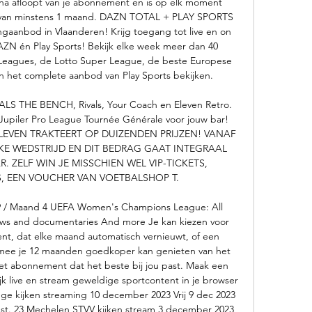
na afloopt van je abonnement en is op elk moment 
 van minstens 1 maand. DAZN TOTAL + PLAY SPORTS 
aanbod in Vlaanderen! Krijg toegang tot live en on 
ZN én Play Sports! Bekijk elke week meer dan 40 
 Leagues, de Lotto Super League, de beste Europese 
 het complete aanbod van Play Sports bekijken. 

 THE BENCH, Rivals, Your Coach en Eleven Retro. 
Jupiler Pro League Tournée Générale voor jouw bar! 
LEVEN TRAKTEERT OP DUIZENDEN PRIJZEN! VANAF 
KE WEDSTRIJD EN DIT BEDRAG GAAT INTEGRAAL 
 ZELF WIN JE MISSCHIEN WEL VIP-TICKETS, 
, EEN VOUCHER VAN VOETBALSHOP T. 

99 / Maand 4 UEFA Women's Champions League: All 
s and documentaries And more Je kan kiezen voor 
t, dat elke maand automatisch vernieuwt, of een 
mee je 12 maanden goedkoper kan genieten van het 
t abonnement dat het beste bij jou past. Maak een 
 live en stream geweldige sportcontent in je browser 
e kijken streaming 10 december 2023 Vrij 9 dec 2023 
 st. 23 Mechelen STVV kijken stream 3 december 2023 