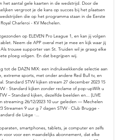
 het aantal gele kaarten in de wedstrijd. Door de 
elijken vergroot je de kans op succes bij het plaatsen 
edstrijden die op het programma staan in de Eerste 
: Royal Charleroi - KV Mechelen. 

gezonden op ELEVEN Pro League 1, en kan jij volgen 
ablet. Neem de APP overal met je mee en kijk waar jij 
Als trouwe supporter van St. Truiden wil je graag elke 
iete ploeg volgen. En dat begrijpen wij. 

ng tot de DAZN MIX: een indrukwekkende selectie aan 
, extreme sports, met onder andere Red Bull tv, en 
. Standard STVV kijken stream 27 december 2023 15 
V - Standard kijken zonder reclame of pop-upWilt u 
TVV – Standard kijken, dezelfde beelden en... [LIVE 
n streaming 26/12/2023 10 uur geleden — Mechelen 
023 Streamen 9 uur g 7 dagen STVV · Club Brugge - 
tandard de Liège ·... 

pparaten, smartphones, tablets, je computer en zelfs 
n voor voor een maandelijks abonnement, dat elke 