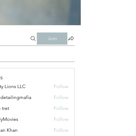
Join
s
ty Lions LLC
Follow
 detailingmafia
Follow
 tret
Follow
lyMovies
Follow
vies
an Khan
Follow