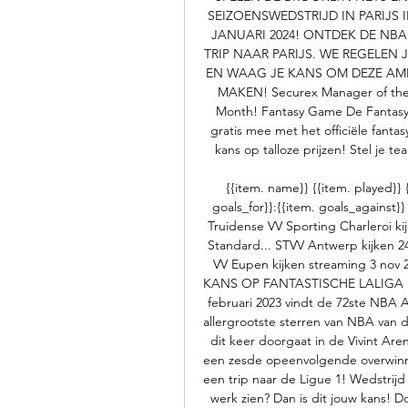
SEIZOENSWEDSTRIJD IN PARIJS I
JANUARI 2024! ONTDEK DE NBA
TRIP NAAR PARIJS. WE REGELEN 
EN WAAG JE KANS OM DEZE AMER
MAKEN! Securex Manager of the 
Month! Fantasy Game De Fantasy 
gratis mee met het officiële fanta
kans op talloze prijzen! Stel je te
{{item. name}} {{item. played}} {
goals_for}}:{{item. goals_against}
Truidense VV Sporting Charleroi 
Standard... STVV Antwerp kijken 24
VV Eupen kijken streaming 3 n
KANS OP FANTASTISCHE LALIGA PRI
februari 2023 vindt de 72ste NBA All
allergrootste sterren van NBA van di
dit keer doorgaat in de Vivint Are
een zesde opeenvolgende overwinni
een trip naar de Ligue 1! Wedstrijd
werk zien? Dan is dit jouw kans! 