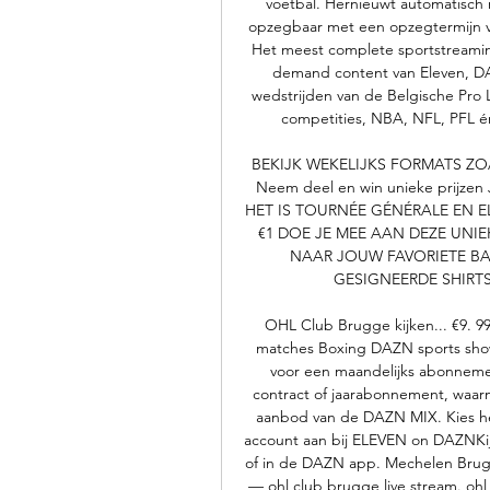
voetbal. Hernieuwt automatisch 
opzegbaar met een opzegtermijn
Het meest complete sportstreaming
demand content van Eleven, DA
wedstrijden van de Belgische Pro
competities, NBA, NFL, PFL én
BEKIJK WEKELIJKS FORMATS ZOALS
Neem deel en win unieke prijzen 
HET IS TOURNÉE GÉNÉRALE EN E
€1 DOE JE MEE AAN DEZE UNIE
NAAR JOUW FAVORIETE BAR.
GESIGNEERDE SHIRTS
OHL Club Brugge kijken... €9. 
matches Boxing DAZN sports show
voor een maandelijks abonnemen
contract of jaarabonnement, waar
aanbod van de DAZN MIX. Kies he
account aan bij ELEVEN on DAZNKijk
of in de DAZN app. Mechelen Brugg
— ohl club brugge live stream. ohl