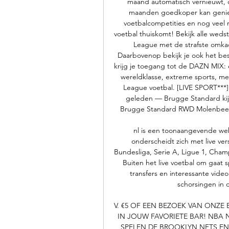
maand automatisch vernieuwt, o
maanden goedkoper kan geniet
voetbalcompetities en nog veel
voetbal thuiskomt! Bekijk alle weds
League met de strafste omkade
Daarbovenop bekijk je ook het be
krijg je toegang tot de DAZN MIX: 
wereldklasse, extreme sports, m
League voetbal. [LIVE SPORT***] 
geleden — Brugge Standard kij
Brugge Standard RWD Molenbeek S
nl is een toonaangevende webs
onderscheidt zich met live vers
Bundesliga, Serie A, Ligue 1, Cha
Buiten het live voetbal om gaat s
transfers en interessante video
schorsingen in 
V. €5 OF EEN BEZOEK VAN ONZE 
IN JOUW FAVORIETE BAR! NBA N
SPELEN DE BROOKLYN NETS EN 