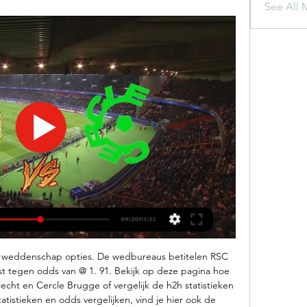
See All 
nde weddenschap opties. De wedbureaus betitelen RSC 
nst tegen odds van @ 1. 91. Bekijk op deze pagina hoe 
cht en Cercle Brugge of vergelijk de h2h statistieken 
tistieken en odds vergelijken, vind je hier ook de 