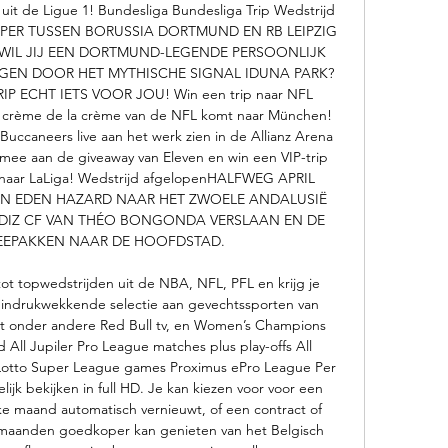
 uit de Ligue 1! Bundesliga Bundesliga Trip Wedstrijd 
OPPER TUSSEN BORUSSIA DORTMUND EN RB LEIPZIG 
 WIL JIJ EEN DORTMUND-LEGENDE PERSOONLIJK 
GEN DOOR HET MYTHISCHE SIGNAL IDUNA PARK? 
 ECHT IETS VOOR JOU! Win een trip naar NFL 
crème de la crème van de NFL komt naar München! 
Buccaneers live aan het werk zien in de Allianz Arena 
ee aan de giveaway van Eleven en win een VIP-trip 
 naar LaLiga! Wedstrijd afgelopenHALFWEG APRIL 
EN EDEN HAZARD NAAR HET ZWOELE ANDALUSIË 
ÁDIZ CF VAN THÉO BONGONDA VERSLAAN EN DE 
EEPAKKEN NAAR DE HOOFDSTAD. 

ot topwedstrijden uit de NBA, NFL, PFL en krijg je 
ndrukwekkende selectie aan gevechtssporten van 
et onder andere Red Bull tv, en Women’s Champions 
 All Jupiler Pro League matches plus play-offs All 
Lotto Super League games Proximus ePro League Per 
jk bekijken in full HD. Je kan kiezen voor voor een 
e maand automatisch vernieuwt, of een contract of 
maanden goedkoper kan genieten van het Belgisch 