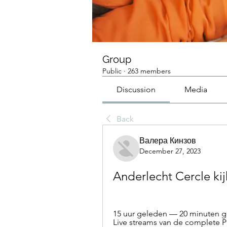
Group
Public
·
263 members
Discussion
Media
Back
Валера Кинзов
December 27, 2023
Anderlecht Cercle kij
15 uur geleden — 20 minuten ge
Live streams van de complete Pr