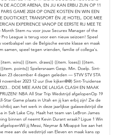
N DE ACCOR ARENA, EN JIJ KAN ERBIJ ZIJN OP 11 
 PARIS GAME 2024 OP ONZE KOSTEN EN WIN EEN 
JE DUOTICKET, TRANSPORT ÉN JE HOTEL. DOE MEE 
ICAN EXPERIENCE VANOP DE EERSTE RIJ MEE TE 
Month Stem nu voor jouw Securex Manager of the 
Pro League is terug voor een nieuw seizoen! Speel 
sy voetbalspel van de Belgische eerste klasse en maak 
am samen, speel tegen vrienden, familie of collega's. 

{item. wins}} {{item. draws}} {{item. loses}} {{item. 
} {{item. points}} Spelersnaam Gesp. Min. Doelp. Sint-
kijken 23 december 4 dagen geleden — STVV STV STA 
 november 2023 12 uur (live kijken@@) Sint-Truidense 
ov 2023... DOE MEE AAN DE LALIGA CLASH EN MAAK 
JZEN! NBA All Star Trip Wedstrijd afgelopenOp 19 
-Star Game plaats in Utah en jij kan erbij zijn! Zie de 
chtbij aan het werk in deze jaarlijkse galawedstrijd die 
na in Salt Lake City. Haalt het team van LeBron James 
ng binnen of neemt Kevin Durant wraak? Ligue 1 Win 
 afgelopenWil jij Messi, Neymar & Mbappé live aan het 
Doe mee aan de wedstrijd van Eleven en maak kans op 