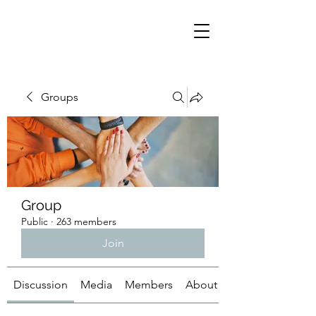
Groups
Group
Public
·
263 members
Join
Discussion
Media
Members
About