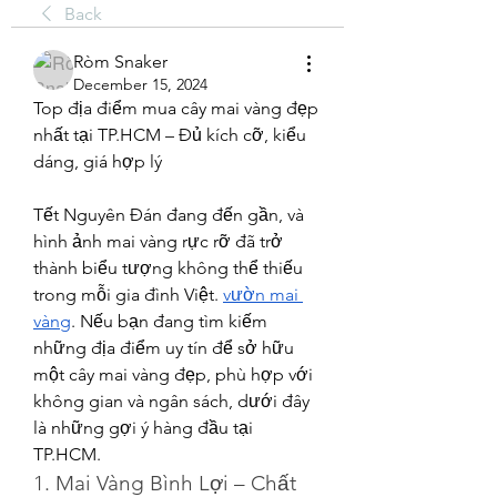
Back
Ròm Snaker
December 15, 2024
Top địa điểm mua cây mai vàng đẹp 
nhất tại TP.HCM – Đủ kích cỡ, kiểu 
dáng, giá hợp lý
Tết Nguyên Đán đang đến gần, và 
hình ảnh mai vàng rực rỡ đã trở 
thành biểu tượng không thể thiếu 
trong mỗi gia đình Việt. 
vườn mai 
vàng
. Nếu bạn đang tìm kiếm 
những địa điểm uy tín để sở hữu 
một cây mai vàng đẹp, phù hợp với 
không gian và ngân sách, dưới đây 
là những gợi ý hàng đầu tại 
TP.HCM.
1. Mai Vàng Bình Lợi – Chất 