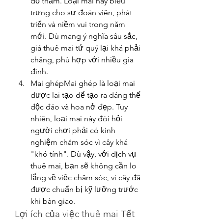
đỏ thắm. Loại mai này biểu 
trưng cho sự đoàn viên, phát 
triển và niềm vui trong năm 
mới. Dù mang ý nghĩa sâu sắc, 
giá thuê mai tứ quý lại khá phải 
chăng, phù hợp với nhiều gia 
đình.
Mai ghépMai ghép là loại mai 
được lai tạo để tạo ra dáng thế 
độc đáo và hoa nở đẹp. Tuy 
nhiên, loại mai này đòi hỏi 
người chơi phải có kinh 
nghiệm chăm sóc vì cây khá 
"khó tính". Dù vậy, với dịch vụ 
thuê mai, bạn sẽ không cần lo 
lắng về việc chăm sóc, vì cây đã 
được chuẩn bị kỹ lưỡng trước 
khi bàn giao.
Lợi ích của việc thuê mai Tết