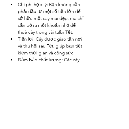
Chi phí hợp lý: Bạn không cần 
phải đầu tư một số tiền lớn để 
sở hữu một cây mai đẹp, mà chỉ 
cần bỏ ra một khoản nhỏ để 
thuê cây trong vài tuần Tết.
Tiện lợi: Cây được giao tận nơi 
và thu hồi sau Tết, giúp bạn tiết 
kiệm thời gian và công sức.
Đảm bảo chất lượng: Các cây 
mai thuê thường được chăm 
sóc kỹ lưỡng, đảm bảo dáng 
thế đẹp, hoa nở đúng dịp, 
mang lại vẻ đẹp hoàn hảo cho 
không gian ngày xuân.
Lời kết
Dịch vụ thuê mai Tết tại Quy Nhơn, 
Bình Định không chỉ là giải pháp tiết 
kiệm mà còn giúp bạn tận hưởng 