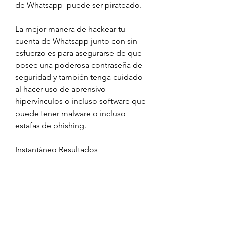
de Whatsapp  puede ser pirateado.
La mejor manera de hackear tu 
cuenta de Whatsapp junto con sin 
esfuerzo es para asegurarse de que 
posee una poderosa contraseña de 
seguridad y también tenga cuidado 
al hacer uso de aprensivo  
hipervínculos o incluso software que 
puede tener malware o incluso 
estafas de phishing.
Instantáneo Resultados 
Exactamente cómo hackear una 
cuenta de Whatsapp
hackear whatsapp como hackear 
whatsapp como hackear un 
whatsapp sin tocar el celular de la 