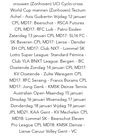
vrouwen (Zonhoven) UCI Cyclo-cross 
World Cup mannen (Zonhoven) Tectum 
Achel - Axis Guibertin Vrijdag 12 januari 
CPL MD17: Beerschot - RSCA Futures 
CPL MD17: RFC Luik - Patro Eisden 
Zaterdag 13 januari CPL MD17: SL16 FC - 
SK Beveren CPL MD17: Lierse - Dender 
EH CPL MD17: Club NXT - Lommel SK 
Lotto Super League: Standard Fémina - 
Club YLA BNXT League: Bergen - BC 
Oostende Zondag 14 januari CPL MD17: 
KV Oostende - Zulte Waregem CPL 
MD17: RFC Seraing - Francs Borains CPL 
MD17: Jong Genk - KMSK Deinze Tennis 
Australian Open Maandag 15 januari 
Dinsdag 16 januari Woensdag 17 januari 
Donderdag 18 januari Vrijdag 19 januari 
JPL MD21: KAA Gent - KV Mechelen CPL 
MD18: Lommel SK - Beerschot Eleven 
Pro League CPL MD18: KMSK Deinze - 
Lierse Caruur Volley Gent - VC 