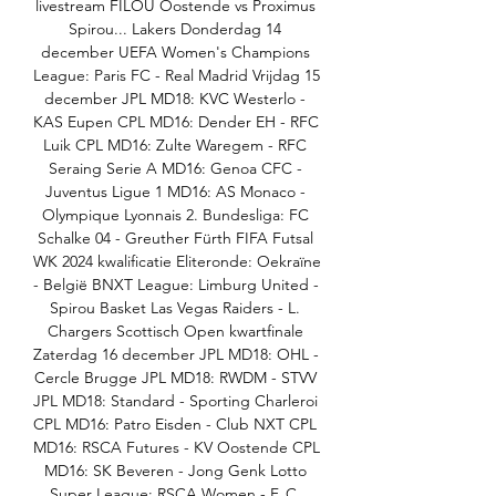
livestream FILOU Oostende vs Proximus 
Spirou... Lakers Donderdag 14 
december UEFA Women's Champions 
League: Paris FC - Real Madrid Vrijdag 15 
december JPL MD18: KVC Westerlo - 
KAS Eupen CPL MD16: Dender EH - RFC 
Luik CPL MD16: Zulte Waregem - RFC 
Seraing Serie A MD16: Genoa CFC - 
Juventus Ligue 1 MD16: AS Monaco - 
Olympique Lyonnais 2. Bundesliga: FC 
Schalke 04 - Greuther Fürth FIFA Futsal 
WK 2024 kwalificatie Eliteronde: Oekraïne 
- België BNXT League: Limburg United - 
Spirou Basket Las Vegas Raiders - L. 
Chargers Scottisch Open kwartfinale 
Zaterdag 16 december JPL MD18: OHL - 
Cercle Brugge JPL MD18: RWDM - STVV 
JPL MD18: Standard - Sporting Charleroi 
CPL MD16: Patro Eisden - Club NXT CPL 
MD16: RSCA Futures - KV Oostende CPL 
MD16: SK Beveren - Jong Genk Lotto 
Super League: RSCA Women - F. C. 
