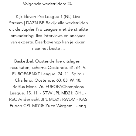
Volgende wedstrijden: 24. 

Kijk Eleven Pro League 1 (NL) Live 
Stream | DAZN BE Bekijk alle wedstrijden 
uit de Jupiler Pro League met de strafste 
omkadering, live-interviews en analyses 
van experts. Daarbovenop kan je kijken 
naar het beste ...

Basketbal: Oostende live uitslagen, 
resultaten, schema Oostende. 81. 64. V. 
EUROPABNXT League. 24. 11. Spirou 
Charleroi. Oostende. 60. 83. W. 18. 
Belfius Mons. 76. EUROPAChampions 
League. 15. 11. - STVV JPL MD21: OHL - 
RSC Anderlecht JPL MD21: RWDM - KAS 
Eupen CPL MD18: Zulte Wargem - Jong 
Genk CPL MD18: Patro Eisden - SL16 FC 
CPL MD18: SK Beveren - Club NXT UCI 
Cyclo-cross World Cup vrouwen 
(Benidorm, Spa) UCI Cyclo-cross World 