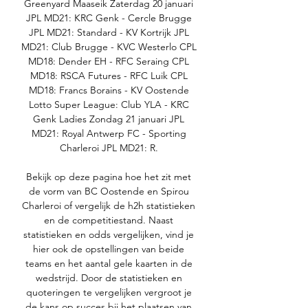
Greenyard Maaseik Zaterdag 20 januari 
JPL MD21: KRC Genk - Cercle Brugge 
JPL MD21: Standard - KV Kortrijk JPL 
MD21: Club Brugge - KVC Westerlo CPL 
MD18: Dender EH - RFC Seraing CPL 
MD18: RSCA Futures - RFC Luik CPL 
MD18: Francs Borains - KV Oostende 
Lotto Super League: Club YLA - KRC 
Genk Ladies Zondag 21 januari JPL 
MD21: Royal Antwerp FC - Sporting 
Charleroi JPL MD21: R. 

Bekijk op deze pagina hoe het zit met 
de vorm van BC Oostende en Spirou 
Charleroi of vergelijk de h2h statistieken 
en de competitiestand. Naast 
statistieken en odds vergelijken, vind je 
hier ook de opstellingen van beide 
teams en het aantal gele kaarten in de 
wedstrijd. Door de statistieken en 
quoteringen te vergelijken vergroot je 
de kans op succes bij het plaatsen van 