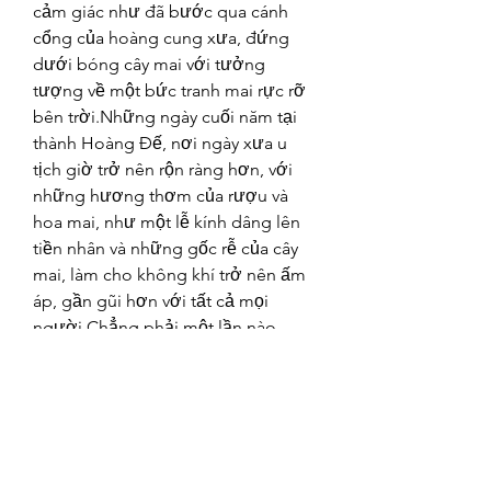
cảm giác như đã bước qua cánh 
cổng của hoàng cung xưa, đứng 
dưới bóng cây mai với tưởng 
tượng về một bức tranh mai rực rỡ 
bên trời.Những ngày cuối năm tại 
thành Hoàng Đế, nơi ngày xưa u 
tịch giờ trở nên rộn ràng hơn, với 
những hương thơm của rượu và 
hoa mai, như một lễ kính dâng lên 
tiền nhân và những gốc rễ của cây 
mai, làm cho không khí trở nên ấm 
áp, gần gũi hơn với tất cả mọi 
người.Chẳng phải một lần nào 
cũng dễ dàng, như cây mai cũng 
như con người, phải trải qua những 
gian khó, những thử thách mới có 
thể nở hoa, nở hoa để tạo ra những 
bông hoa sáng rực, đầy hương sắc, 
làm cho quê hương đất nước thêm 