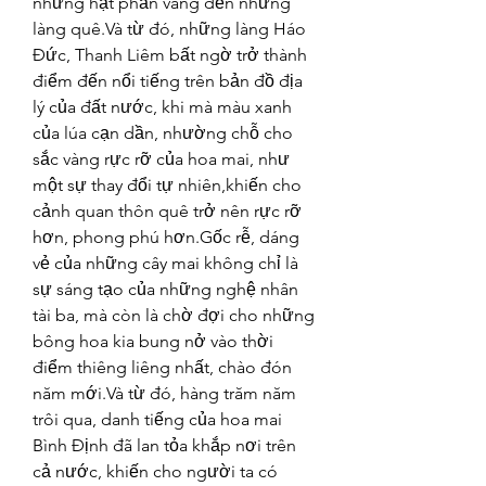
những hạt phấn vàng đến những 
làng quê.Và từ đó, những làng Háo 
Đức, Thanh Liêm bất ngờ trở thành 
điểm đến nổi tiếng trên bản đồ địa 
lý của đất nước, khi mà màu xanh 
của lúa cạn dần, nhường chỗ cho 
sắc vàng rực rỡ của hoa mai, như 
một sự thay đổi tự nhiên,khiến cho 
cảnh quan thôn quê trở nên rực rỡ 
hơn, phong phú hơn.Gốc rễ, dáng 
vẻ của những cây mai không chỉ là 
sự sáng tạo của những nghệ nhân 
tài ba, mà còn là chờ đợi cho những 
bông hoa kia bung nở vào thời 
điểm thiêng liêng nhất, chào đón 
năm mới.Và từ đó, hàng trăm năm 
trôi qua, danh tiếng của hoa mai 
Bình Định đã lan tỏa khắp nơi trên 
cả nước, khiến cho người ta có 