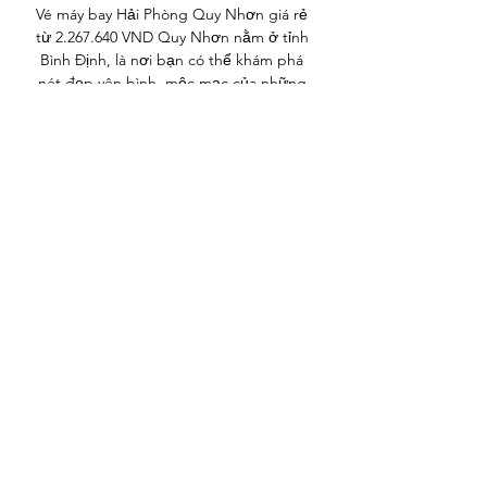
Vé máy bay Hải Phòng Quy Nhơn giá rẻ 
từ 2.267.640 VND Quy Nhơn nằm ở tỉnh 
Bình Định, là nơi bạn có thể khám phá 
nét đẹp yên bình, mộc mạc của những 
vùng nông thôn xinh đẹp, cùng bãi biển 
hoang sơ. Đến với Quy Nhơn ...
0
0
Write a comment...
About
Welcome to the group! You can
connect with other members, ge
...
Read more